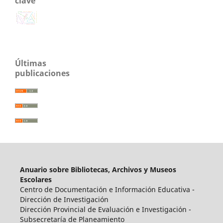
clave
cruce de lenguajes
oralidad
patrimonio documental
gestión de bibliotecas
bibliotecas escolares
arte del libro
política educativa
lectura
colaboración
archivo escolar
solidaridad
bibliotecas escolares
sistema educativo
escuela pública
museo escolar
sibau
museo
biblioteca
archivo
memoria escolar
museos escolares
Últimas
publicaciones
Anuario sobre Bibliotecas, Archivos y Museos
Escolares
Centro de Documentación e Información Educativa -
Dirección de Investigación
Dirección Provincial de Evaluación e Investigación -
Subsecretaría de Planeamiento