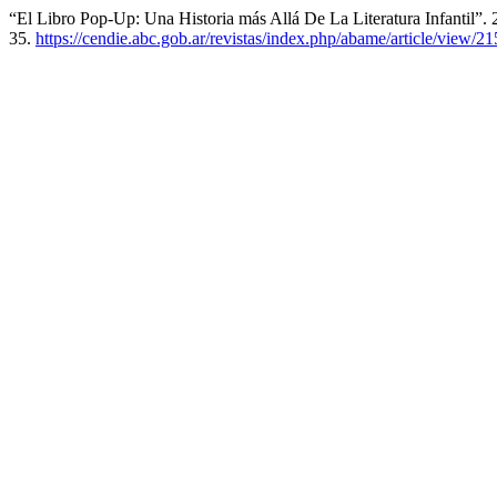
“El Libro Pop-Up: Una Historia más Allá De La Literatura Infantil”.
35.
https://cendie.abc.gob.ar/revistas/index.php/abame/article/view/2