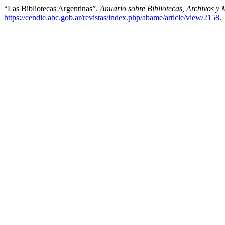
“Las Bibliotecas Argentinas”.
Anuario sobre Bibliotecas, Archivos y
https://cendie.abc.gob.ar/revistas/index.php/abame/article/view/2158
.