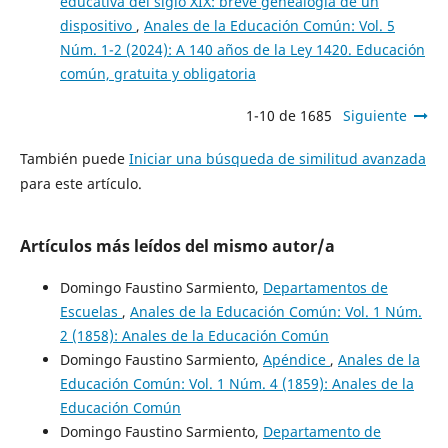
educativa del siglo XIX: breve genealogía de un
dispositivo
,
Anales de la Educación Común: Vol. 5
Núm. 1-2 (2024): A 140 años de la Ley 1420. Educación
común, gratuita y obligatoria
1-10 de 1685
Siguiente
También puede
Iniciar una búsqueda de similitud avanzada
para este artículo.
Artículos más leídos del mismo autor/a
Domingo Faustino Sarmiento,
Departamentos de
Escuelas
,
Anales de la Educación Común: Vol. 1 Núm.
2 (1858): Anales de la Educación Común
Domingo Faustino Sarmiento,
Apéndice
,
Anales de la
Educación Común: Vol. 1 Núm. 4 (1859): Anales de la
Educación Común
Domingo Faustino Sarmiento,
Departamento de