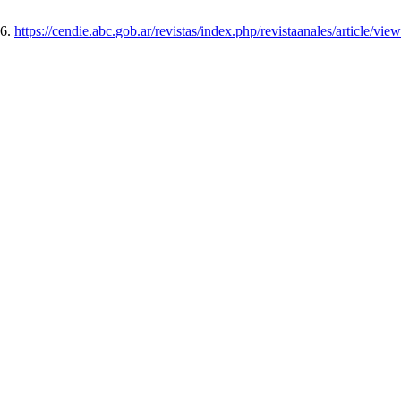
26.
https://cendie.abc.gob.ar/revistas/index.php/revistaanales/article/vie