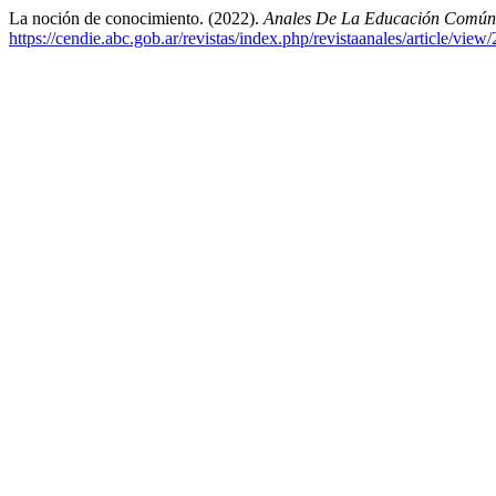
La noción de conocimiento. (2022).
Anales De La Educación Común
https://cendie.abc.gob.ar/revistas/index.php/revistaanales/article/view