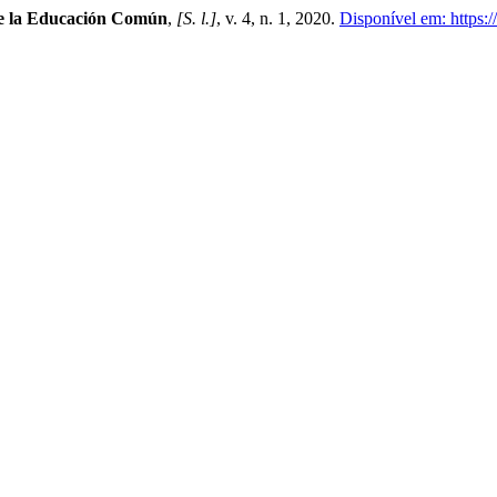
e la Educación Común
,
[S. l.]
, v. 4, n. 1, 2020.
Disponível em: https:/