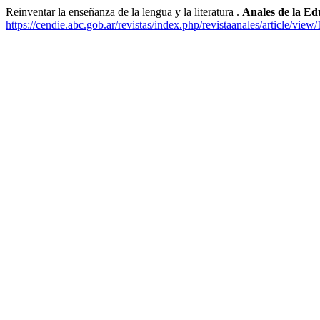
Reinventar la enseñanza de la lengua y la literatura .
Anales de la E
https://cendie.abc.gob.ar/revistas/index.php/revistaanales/article/view