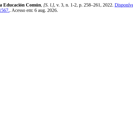
 la Educación Común
,
[S. l.]
, v. 3, n. 1-2, p. 258–261, 2022.
Disponíve
/1567.
. Acesso em: 6 aug. 2026.