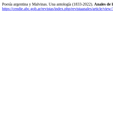
Poesía argentina y Malvinas. Una antología (1833-2022).
Anales de
https://cendie.abc.gob.ar/revistas/index.php/revistaanales/article/view