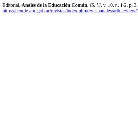
Editorial.
Anales de la Educación Común
,
[S. l.]
, v. 10, n. 1-2, p. 
https://cendie.abc.gob.ar/revistas/index.php/revistaanales/article/view