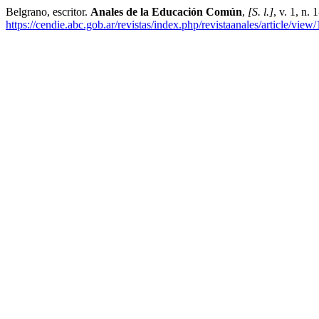
Belgrano, escritor.
Anales de la Educación Común
,
[S. l.]
, v. 1, n.
https://cendie.abc.gob.ar/revistas/index.php/revistaanales/article/view/