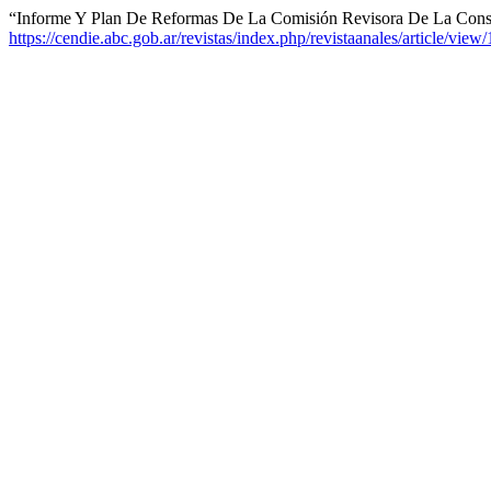
“Informe Y Plan De Reformas De La Comisión Revisora De La Const
https://cendie.abc.gob.ar/revistas/index.php/revistaanales/article/view