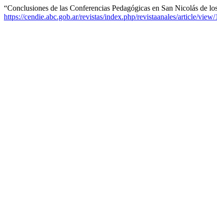
“Conclusiones de las Conferencias Pedagógicas en San Nicolás de l
https://cendie.abc.gob.ar/revistas/index.php/revistaanales/article/view