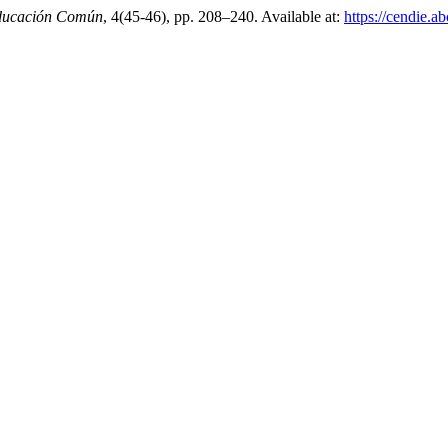
Educación Común
, 4(45-46), pp. 208–240. Available at:
https://cendie.a