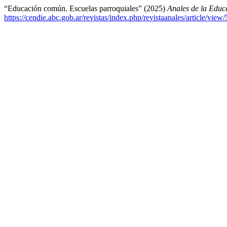
“Educación común. Escuelas parroquiales” (2025)
Anales de la Edu
https://cendie.abc.gob.ar/revistas/index.php/revistaanales/article/view