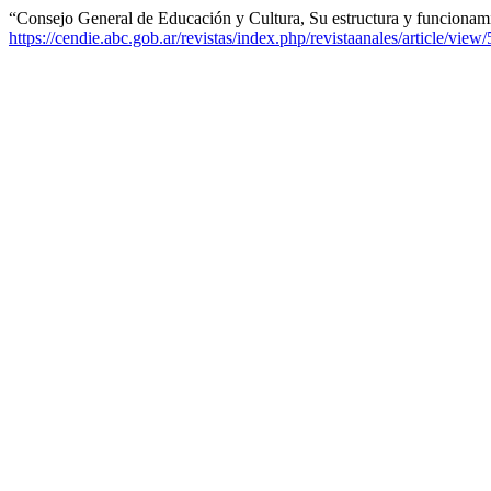
“Consejo General de Educación y Cultura, Su estructura y funciona
https://cendie.abc.gob.ar/revistas/index.php/revistaanales/article/view