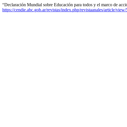
“Declaración Mundial sobre Educación para todos y el marco de acció
https://cendie.abc.gob.ar/revistas/index.php/revistaanales/article/view