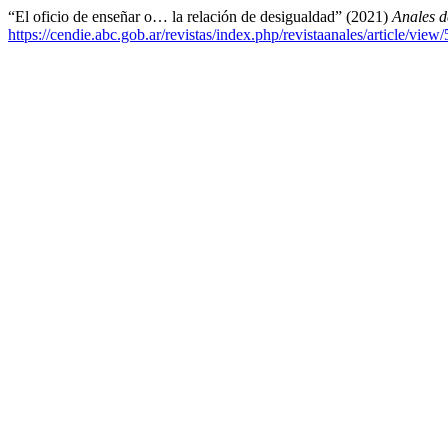
“El oficio de enseñar o… la relación de desigualdad” (2021)
Anales 
https://cendie.abc.gob.ar/revistas/index.php/revistaanales/article/view