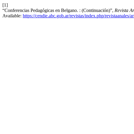
[1]
“Conferencias Pedagógicas en Belgano. : (Continuación)”,
Revista A
Available:
https://cendie.abc.gob.ar/revistas/index.php/revistaanales/a