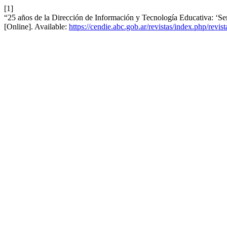
[1]
“25 años de la Dirección de Información y Tecnología Educativa: ‘S
[Online]. Available:
https://cendie.abc.gob.ar/revistas/index.php/revis