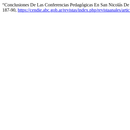
“Conclusiones De Las Conferencias Pedagógicas En San Nicolás De
187-90,
https://cendie.abc.gob.ar/revistas/index.php/revistaanales/art