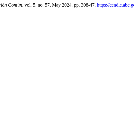
ción Común
, vol. 5, no. 57, May 2024, pp. 308-47,
https://cendie.abc.g