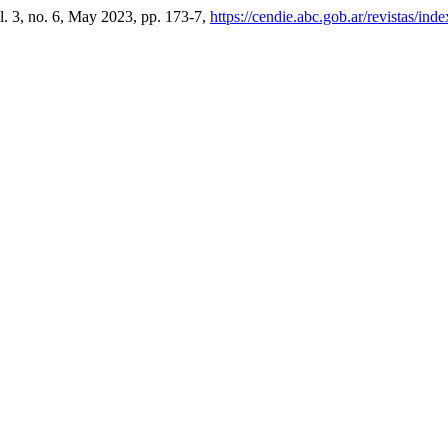
ol. 3, no. 6, May 2023, pp. 173-7,
https://cendie.abc.gob.ar/revistas/ind