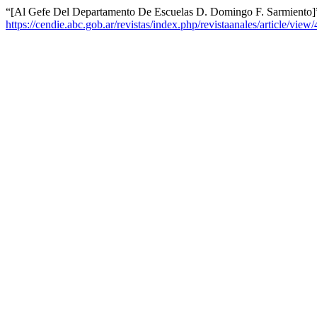
“[Al Gefe Del Departamento De Escuelas D. Domingo F. Sarmiento]
https://cendie.abc.gob.ar/revistas/index.php/revistaanales/article/view