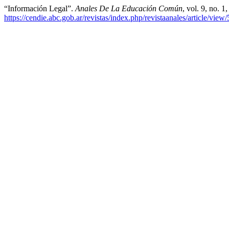
“Información Legal”.
Anales De La Educación Común
, vol. 9, no. 
https://cendie.abc.gob.ar/revistas/index.php/revistaanales/article/view