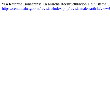
“La Reforma Bonaerense En Marcha Reestructuración Del Sistema E
https://cendie.abc.gob.ar/revistas/index.php/revistaanales/article/view