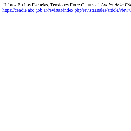
“Libros En Las Escuelas, Tensiones Entre Culturas”.
Anales de la E
https://cendie.abc.gob.ar/revistas/index.php/revistaanales/article/view