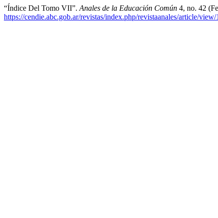
“Índice Del Tomo VII”.
Anales de la Educación Común
4, no. 42 (F
https://cendie.abc.gob.ar/revistas/index.php/revistaanales/article/view