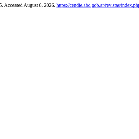
15. Accessed August 8, 2026.
https://cendie.abc.gob.ar/revistas/index.ph