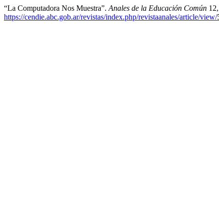
“La Computadora Nos Muestra”.
Anales de la Educación Común
12,
https://cendie.abc.gob.ar/revistas/index.php/revistaanales/article/view