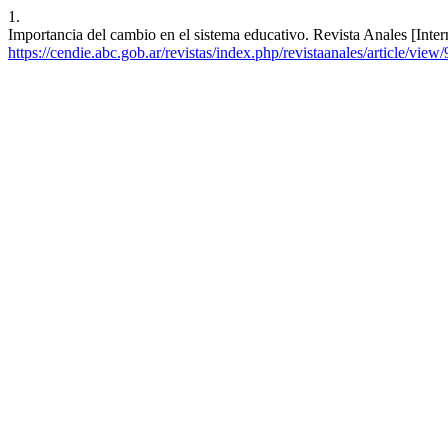
1.
Importancia del cambio en el sistema educativo. Revista Anales [Inter
https://cendie.abc.gob.ar/revistas/index.php/revistaanales/article/view