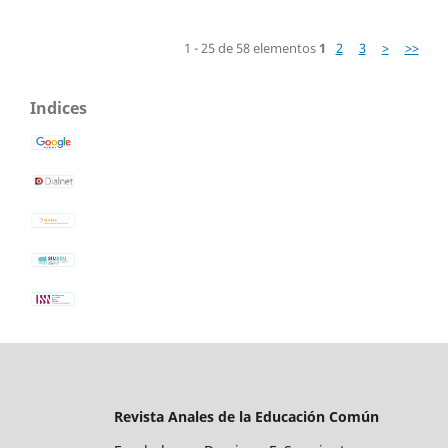
1 - 25 de 58 elementos
1
2
3
>
>>
Indices
Revista Anales de la Educación Común