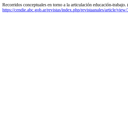
Recorridos conceptuales en torno a la articulación educación-trabajo.
https://cendie.abc.gob.ar/revistas/index.php/revistaanales/article/view