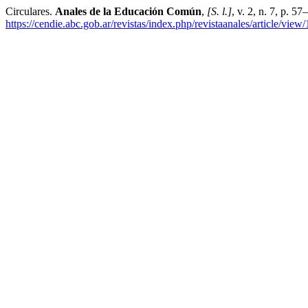
Circulares.
Anales de la Educación Común
,
[S. l.]
, v. 2, n. 7, p. 5
https://cendie.abc.gob.ar/revistas/index.php/revistaanales/article/view