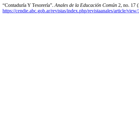
“Contaduría Y Tesorería”.
Anales de la Educación Común
2, no. 17 
https://cendie.abc.gob.ar/revistas/index.php/revistaanales/article/view