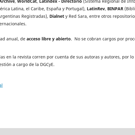
Archive
,
WorldCat
,
Latindex - Directorio
(
Sistema Regional de Inf
érica Latina, el Caribe, España y Portugal),
LatinRev
,
BINPAR
(Bibl
Argentinas Registradas),
Dialnet
y
Red Sara
, entre otros repositori
ernacionales.
dad anual, de
acceso libre y abierto
. No se cobran cargos por proc
das en la revista corren por cuenta de sus autoras y autores, por 
gestión a cargo de la DGCyE.
al