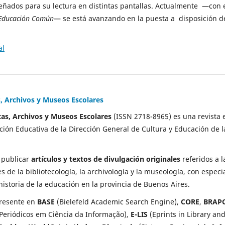
iseñados para su lectura en distintas pantallas. Actualmente —con
 Educación Común
—
se está avanzando en la puesta a disposición d
al
s, Archivos y Museos Escolares
cas, Archivos y Museos Escolares
(ISSN 2718-8965) es una revista 
ón Educativa de la Dirección General de Cultura y Educación de l
s publicar
artículos y textos de divulgación originales
referidos a l
s de la bibliotecología, la archivología y la museología, con especi
historia de la educación en la provincia de Buenos Aires.
presente en
BASE
(Bielefeld Academic Search Engine),
CORE
,
BRAPC
 Periódicos em Ciência da Informação),
E-LIS
(Eprints in Library an