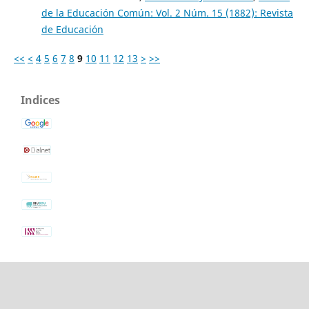
de la Educación Común: Vol. 2 Núm. 15 (1882): Revista
de Educación
<<
<
4
5
6
7
8
9
10
11
12
13
>
>>
Indices