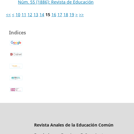
Núm. 55 (1886): Revista de Educación
<<
<
10
11
12
13
14
15
16
17
18
19
>
>>
Indices
Revista Anales de la Educación Común