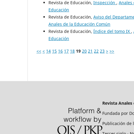
Revista de Educación,
Inspección
,
Anales 
Educación
Revista de Educación,
Aviso del Departam
Anales de la Educación Común
Revista de Educación,
Índice del tomo IX
,
Educación
<<
<
14
15
16
17
18
19
20
21
22
23
>
>>
Revista Anales
Fundada por Do
Publicación de 
Tercer siglo - N