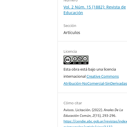
Vol. 2 Núm. 15 (1882): Revista de
Educación
Sección
Artículos
Licencia
Esta obra está bajo una licencia
internacional
Creative Commons
Atribución-NoComercial-SinDerivadas
Cómo citar
Avisos. Licitación. (2022).
Anales De La
Educación Común
,
2
(15), 293-296.
https://cendie.abc.gob.ar/revistas/inde
evistaanales/article/view/1132