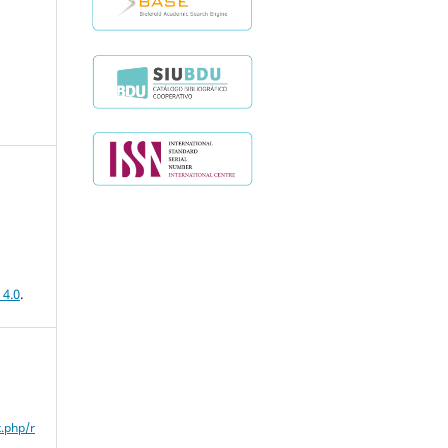
 4.0
.
x.php/r