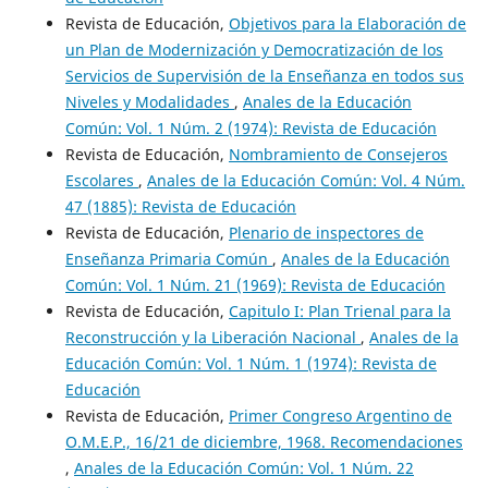
Revista de Educación,
Objetivos para la Elaboración de
un Plan de Modernización y Democratización de los
Servicios de Supervisión de la Enseñanza en todos sus
Niveles y Modalidades
,
Anales de la Educación
Común: Vol. 1 Núm. 2 (1974): Revista de Educación
Revista de Educación,
Nombramiento de Consejeros
Escolares
,
Anales de la Educación Común: Vol. 4 Núm.
47 (1885): Revista de Educación
Revista de Educación,
Plenario de inspectores de
Enseñanza Primaria Común
,
Anales de la Educación
Común: Vol. 1 Núm. 21 (1969): Revista de Educación
Revista de Educación,
Capitulo I: Plan Trienal para la
Reconstrucción y la Liberación Nacional
,
Anales de la
Educación Común: Vol. 1 Núm. 1 (1974): Revista de
Educación
Revista de Educación,
Primer Congreso Argentino de
O.M.E.P., 16/21 de diciembre, 1968. Recomendaciones
,
Anales de la Educación Común: Vol. 1 Núm. 22