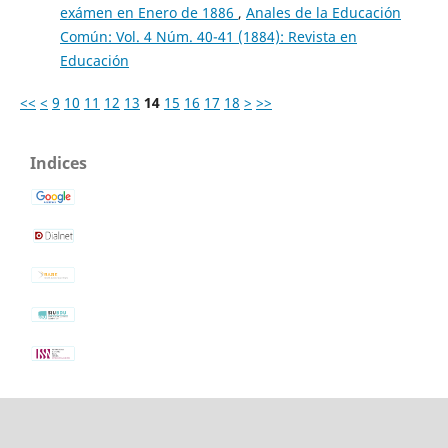
exámen en Enero de 1886
,
Anales de la Educación
Común: Vol. 4 Núm. 40-41 (1884): Revista en
Educación
<<
<
9
10
11
12
13
14
15
16
17
18
>
>>
Indices