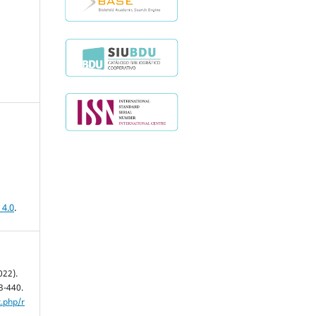
 4.0
.
022).
3-440.
x.php/r