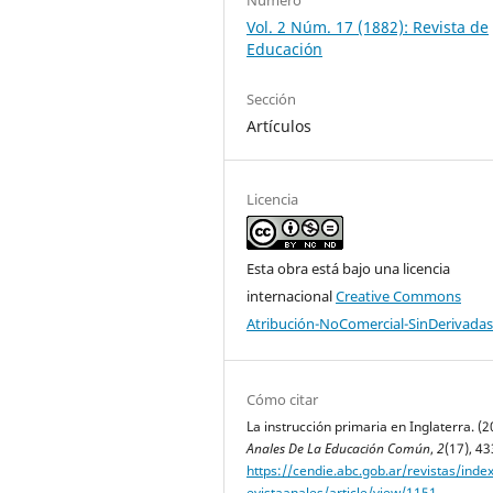
Vol. 2 Núm. 17 (1882): Revista de
Educación
Sección
Artículos
Licencia
Esta obra está bajo una licencia
internacional
Creative Commons
Atribución-NoComercial-SinDerivadas
Cómo citar
La instrucción primaria en Inglaterra. (2
Anales De La Educación Común
,
2
(17), 43
https://cendie.abc.gob.ar/revistas/inde
evistaanales/article/view/1151