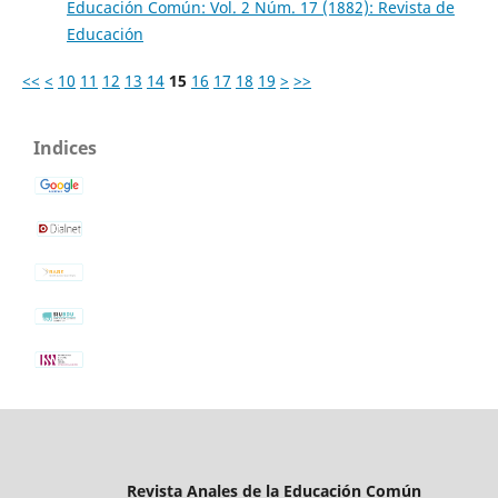
Educación Común: Vol. 2 Núm. 17 (1882): Revista de
Educación
<<
<
10
11
12
13
14
15
16
17
18
19
>
>>
Indices
Revista Anales de la Educación Común