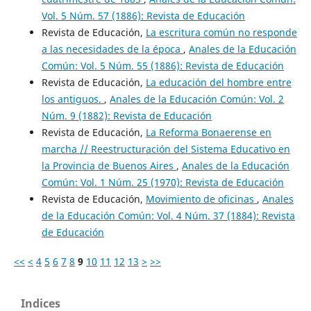
Vol. 5 Núm. 57 (1886): Revista de Educación
Revista de Educación,
La escritura común no responde
a las necesidades de la época
,
Anales de la Educación
Común: Vol. 5 Núm. 55 (1886): Revista de Educación
Revista de Educación,
La educación del hombre entre
los antiguos.
,
Anales de la Educación Común: Vol. 2
Núm. 9 (1882): Revista de Educación
Revista de Educación,
La Reforma Bonaerense en
marcha // Reestructuración del Sistema Educativo en
la Provincia de Buenos Aires
,
Anales de la Educación
Común: Vol. 1 Núm. 25 (1970): Revista de Educación
Revista de Educación,
Movimiento de oficinas
,
Anales
de la Educación Común: Vol. 4 Núm. 37 (1884): Revista
de Educación
<<
<
4
5
6
7
8
9
10
11
12
13
>
>>
Indices