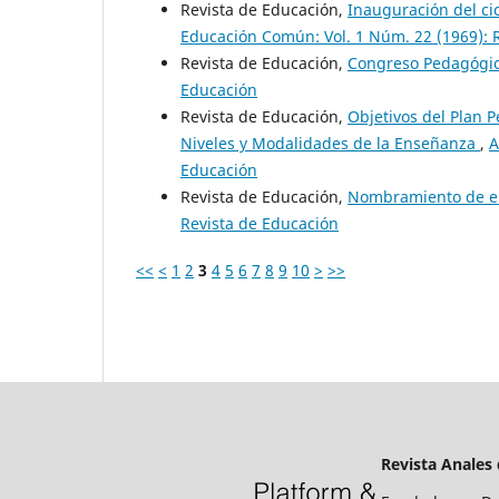
Revista de Educación,
Inauguración del cic
Educación Común: Vol. 1 Núm. 22 (1969): 
Revista de Educación,
Congreso Pedagógi
Educación
Revista de Educación,
Objetivos del Plan 
Niveles y Modalidades de la Enseñanza
,
A
Educación
Revista de Educación,
Nombramiento de 
Revista de Educación
<<
<
1
2
3
4
5
6
7
8
9
10
>
>>
Revista Anales