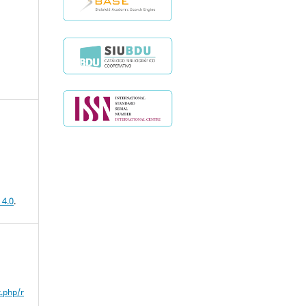
 4.0
.
x.php/r