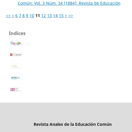
Común: Vol. 3 Núm. 34 (1884): Revista de Educación
<<
<
6
7
8
9
10
11
12
13
14
15
>
>>
Indices
Revista Anales de la Educación Común