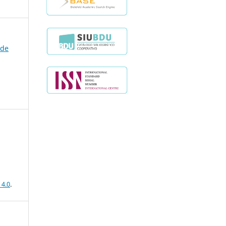
 de
 4.0
.