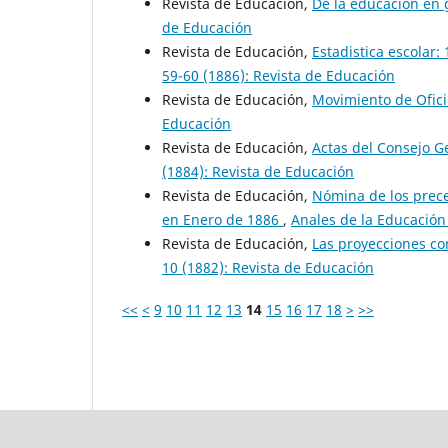
Revista de Educación,
De la educación en
de Educación
Revista de Educación,
Estadistica escolar:
59-60 (1886): Revista de Educación
Revista de Educación,
Movimiento de Ofic
Educación
Revista de Educación,
Actas del Consejo 
(1884): Revista de Educación
Revista de Educación,
Nómina de los prec
en Enero de 1886
,
Anales de la Educación
Revista de Educación,
Las proyecciones c
10 (1882): Revista de Educación
<<
<
9
10
11
12
13
14
15
16
17
18
>
>>