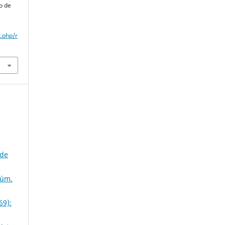
o de
x.php/r
 de
Núm.
69):