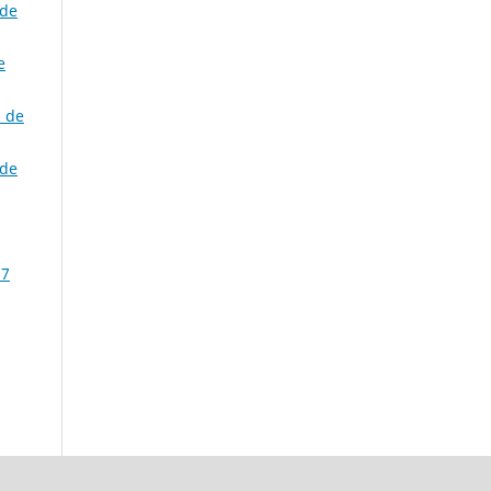
 de
e
a de
 de
57