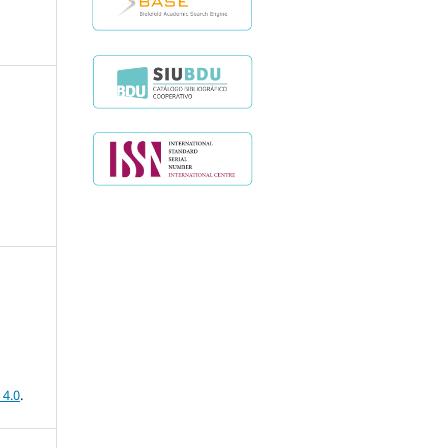
 4.0
.