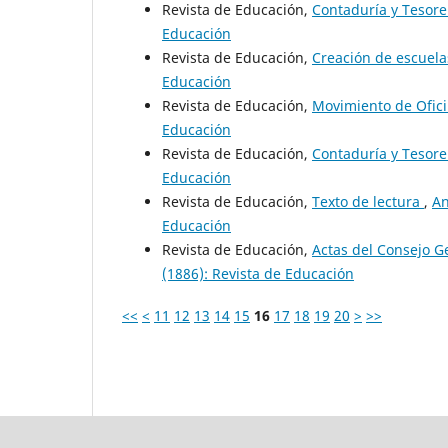
Revista de Educación,
Contaduría y Tesore
Educación
Revista de Educación,
Creación de escuel
Educación
Revista de Educación,
Movimiento de Ofic
Educación
Revista de Educación,
Contaduría y Tesore
Educación
Revista de Educación,
Texto de lectura
,
An
Educación
Revista de Educación,
Actas del Consejo 
(1886): Revista de Educación
<<
<
11
12
13
14
15
16
17
18
19
20
>
>>