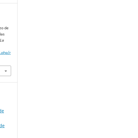
zo de
las
 La
x.php/r
de
 de