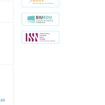
 4.0
.