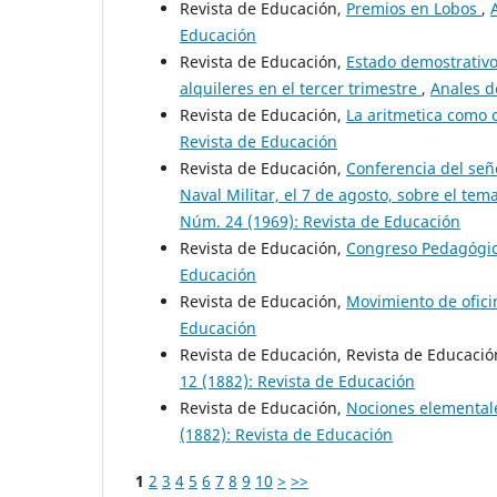
Revista de Educación,
Premios en Lobos
,
Educación
Revista de Educación,
Estado demostrativo
alquileres en el tercer trimestre
,
Anales d
Revista de Educación,
La aritmetica como 
Revista de Educación
Revista de Educación,
Conferencia del seño
Naval Militar, el 7 de agosto, sobre el t
Núm. 24 (1969): Revista de Educación
Revista de Educación,
Congreso Pedagógi
Educación
Revista de Educación,
Movimiento de ofic
Educación
Revista de Educación, Revista de Educaci
12 (1882): Revista de Educación
Revista de Educación,
Nociones elemental
(1882): Revista de Educación
1
2
3
4
5
6
7
8
9
10
>
>>