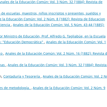
Anales de la Educación Común: Vol. 3 Núm. 32 (1884): Revista de
 de escuelas, maestros, niños inscriptos y presentes, sueldos y
e la Educación Común: Vol. 2 Núm. 8 (1882): Revista de Educacion
ciencia
,
Anales de la Educación Común: Vol. 5 Núm. 43-44 (1885):
r Ministro de Educación, Prof. Alfredo G. Tagliabúe, en la Escuela
ema: "Educación Democrática"
,
Anales de la Educación Común: Vol. 1
co
,
Anales de la Educación Común: Vol. 2 Núm. 16 (1882): Revista 
inas
,
Anales de la Educación Común: Vol. 3 Núm. 32 (1884): Revista
ón,
Contaduría y Tesorería
,
Anales de la Educación Común: Vol. 2 
es de metodología.
,
Anales de la Educación Común: Vol. 2 Núm. 9