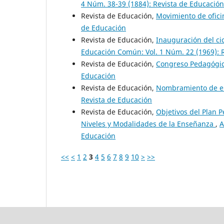
4 Núm. 38-39 (1884): Revista de Educación
Revista de Educación,
Movimiento de ofic
de Educación
Revista de Educación,
Inauguración del cic
Educación Común: Vol. 1 Núm. 22 (1969): 
Revista de Educación,
Congreso Pedagógi
Educación
Revista de Educación,
Nombramiento de 
Revista de Educación
Revista de Educación,
Objetivos del Plan 
Niveles y Modalidades de la Enseñanza
,
A
Educación
<<
<
1
2
3
4
5
6
7
8
9
10
>
>>