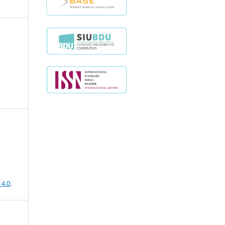
 4.0
.